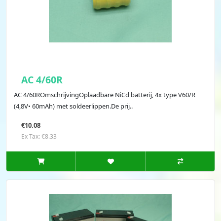
AC 4/60R
AC 4/60ROmschrijvingOplaadbare NiCd batterij, 4x type V60/R
(4,8V• 60mAh) met soldeerlippen.De prij..
€10.08
Ex Tax: €8.33