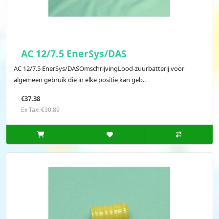
AC 12/7.5 EnerSys/DAS
AC 12/7.5 EnerSys/DASOmschrijvingLood-zuurbatterij voor
algemeen gebruik die in elke positie kan geb..
€37.38
Ex Tax: €30.89