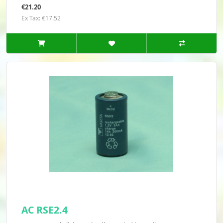
€21.20
Ex Tax: €17.52
AC RSE2.4