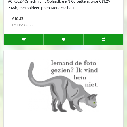
AC RSE2.4OmschrijvingOplaadbare NiCd batterij, type C (1,2V•
2,4Ah) met soldeerlippen.Met deze batt..
€10.47
Ex Tax: €8.65