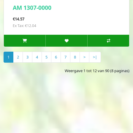
AM 1307-0000
€14.57
Ex Tax: €12.04
1
2
3
4
5
6
7
8
>
>|
Weergave 1 tot 12 van 90 (8 paginas)