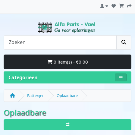
0 item(s) - €0.00
Categorieën
Batterijen
Oplaadbare
Oplaadbare