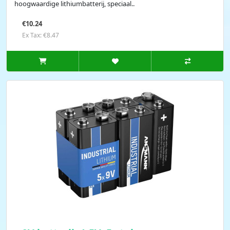
hoogwaardige lithiumbatterij, speciaal..
€10.24
Ex Tax: €8.47