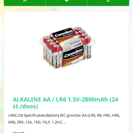
ALKALINE AA / LR6 1.5V-2800mAh (24
st./doos)
LR6C/24 Specificaties:Batterij IEC grootte: AA (LR6, R6, FR6, HR6,
KR6, ZR6 ,15A, 15D, 15LF, 1.2H2, ..