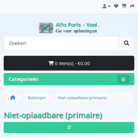
0 item(s) - €0.00
Categorieën
Batterijen
Niet-oplaadbare (primaire)
Niet-oplaadbare (primaire)