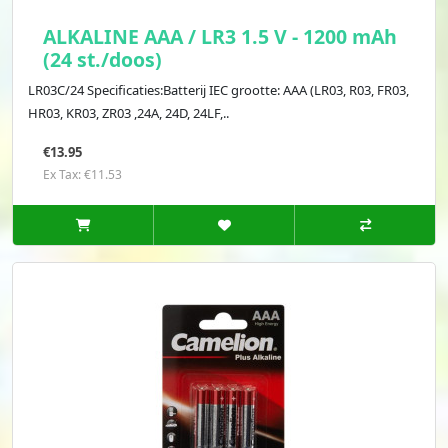
ALKALINE AAA / LR3 1.5 V - 1200 mAh
(24 st./doos)
LR03C/24 Specificaties:Batterij IEC grootte: AAA (LR03, R03, FR03,
HR03, KR03, ZR03 ,24A, 24D, 24LF,..
€13.95
Ex Tax: €11.53