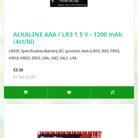
ALKALINE AAA / LR3 1.5 V - 1200 mAh
(4st/bl)
LR03C Specificaties:Batterij IEC grootte: AAA (LR03, R03, FR03,
HR03, KR03, ZR03 ,24A, 24D, 24LF, UM..
€3.50
Ex Tax: €2.89