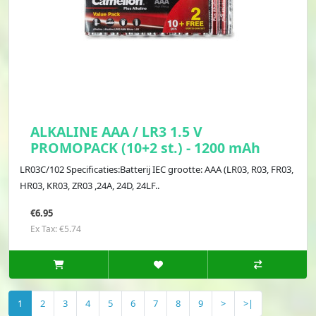
ALKALINE AAA / LR3 1.5 V
PROMOPACK (10+2 st.) - 1200 mAh
LR03C/102 Specificaties:Batterij IEC grootte: AAA (LR03, R03, FR03,
HR03, KR03, ZR03 ,24A, 24D, 24LF..
€6.95
Ex Tax: €5.74
1
2
3
4
5
6
7
8
9
>
>|