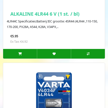
ALKALINE 4LR44 6 V (1 st. / bl)
4LR44C Specificaties:Batterij IEC grootte: 4SR44 (4LR44 ,110-150,
170-200, PX28A, A544, K28A, V34PX,..
€5.95
Ex Tax: €4.92