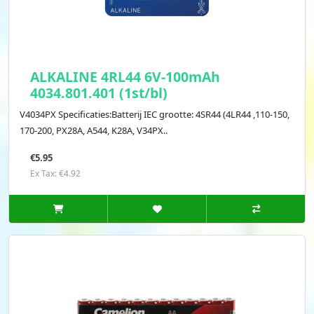
ALKALINE 4RL44 6V-100mAh
4034.801.401 (1st/bl)
V4034PX Specificaties:Batterij IEC grootte: 4SR44 (4LR44 ,110-150,
170-200, PX28A, A544, K28A, V34PX..
€5.95
Ex Tax: €4.92