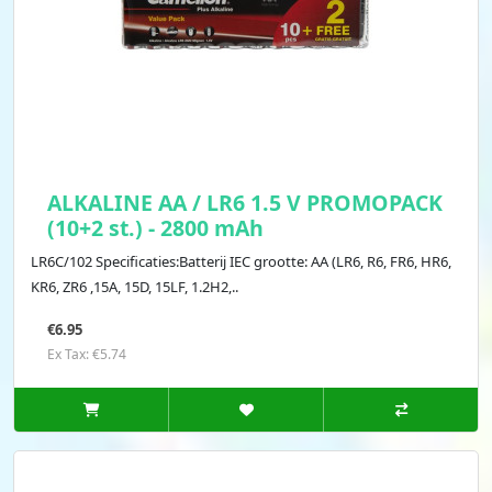
ALKALINE AA / LR6 1.5 V PROMOPACK
(10+2 st.) - 2800 mAh
LR6C/102 Specificaties:Batterij IEC grootte: AA (LR6, R6, FR6, HR6,
KR6, ZR6 ,15A, 15D, 15LF, 1.2H2,..
€6.95
Ex Tax: €5.74