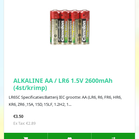
ALKALINE AA / LR6 1.5V 2600mAh
(4st/krimp)
LR6SC Specificaties:Batterij IEC grootte: AA (LR6, R6, FR6, HR6,
KR6, ZR6 ,15A, 15D, 15LF, 1.2H2, 1...
€3.50
Ex Tax: €2.89