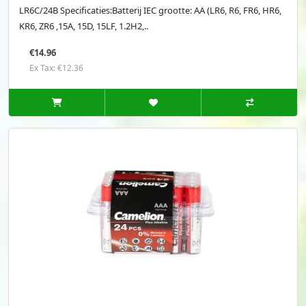
LR6C/24B Specificaties:Batterij IEC grootte: AA (LR6, R6, FR6, HR6,
KR6, ZR6 ,15A, 15D, 15LF, 1.2H2,..
€14.96
Ex Tax: €12.36