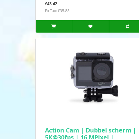
€43.42
Ex Tax: €35.88
Action Cam | Dubbel scherm |
5K@30fps | 16 MPixel |