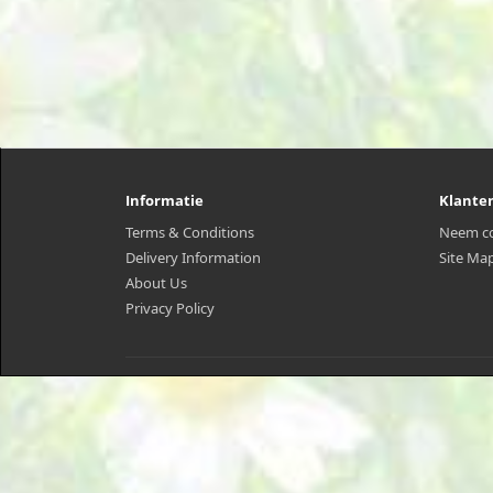
Informatie
Klante
Terms & Conditions
Neem co
Delivery Information
Site Ma
About Us
Privacy Policy