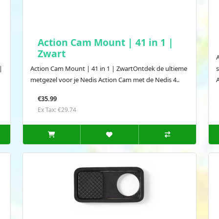
Action Cam Mount | 41 in 1 |
Zwart
|
Action Cam Mount | 41 in 1 | ZwartOntdek de ultieme
metgezel voor je Nedis Action Cam met de Nedis 4..
A
€35.99
Ex Tax: €29.74