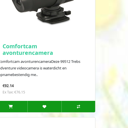
Comfortcam
avonturencamera
Comfortcam avonturencameraDeze 99512 Trebs
adventure videocamera is waterdicht en
opnamebestendig me..
€92.14
Ex Tax: €76.15