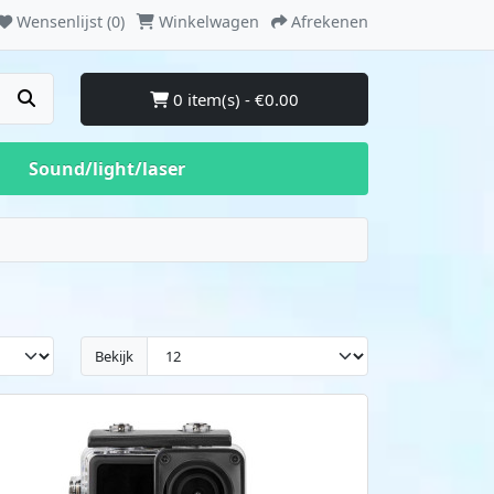
Wensenlijst (0)
Winkelwagen
Afrekenen
0 item(s) - €0.00
Sound/light/laser
Bekijk