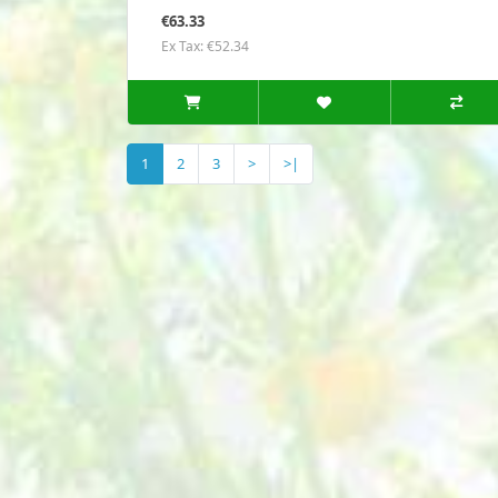
€63.33
Ex Tax: €52.34
1
2
3
>
>|