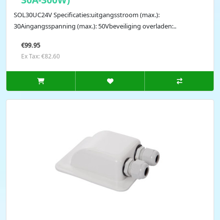
SOL30UC24V Specificaties:uitgangsstroom (max.):
30Aingangsspanning (max.): 50Vbeveiliging overladen:..
€99.95
Ex Tax: €82.60