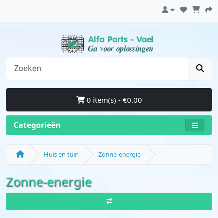
0 item(s) - €0.00
Categorieën
Huis en tuin
Zonne-energie
Zonne-energie