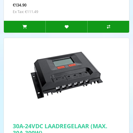
€134.90
Ex Tax: €111.49
30A-24VDC LAADREGELAAR (MAX.
30A-300W)