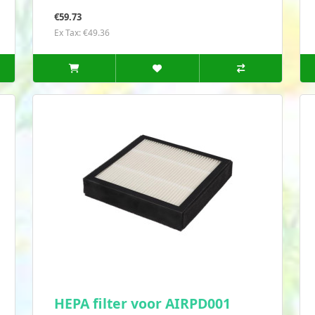
€59.73
Ex Tax: €49.36
HEPA filter voor AIRPD001