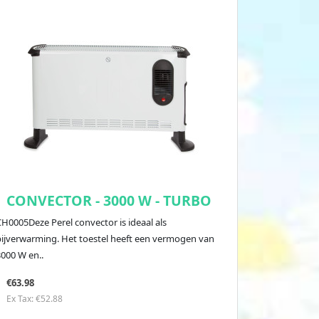
CONVECTOR - 3000 W - TURBO
H0005Deze Perel convector is ideaal als
bijverwarming. Het toestel heeft een vermogen van
3000 W en..
€63.98
Ex Tax: €52.88