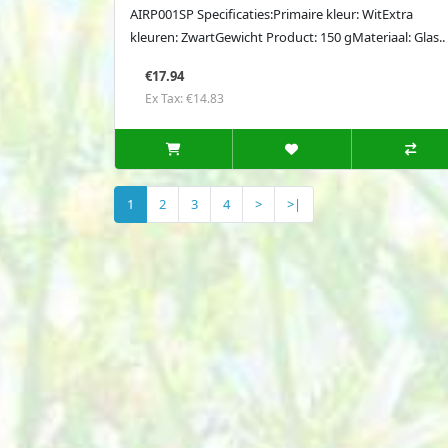
AIRP001SP Specificaties:Primaire kleur: WitExtra
kleuren: ZwartGewicht Product: 150 gMateriaal: Glas..
€17.94
Ex Tax: €14.83
1
2
3
4
>
>|