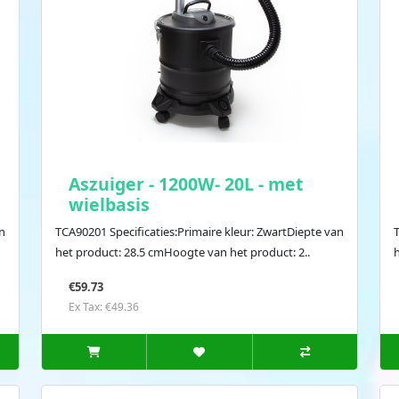
Aszuiger - 1200W- 20L - met
wielbasis
n
TCA90201 Specificaties:Primaire kleur: ZwartDiepte van
T
het product: 28.5 cmHoogte van het product: 2..
€59.73
Ex Tax: €49.36