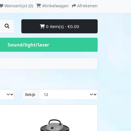
Wensenlijst (0)
Winkelwagen
Afrekenen
0 item(s) - €0.00
Sound/light/laser
Bekijk