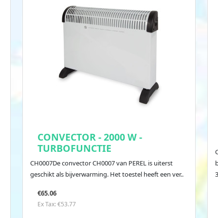
CONVECTOR - 2000 W -
TURBOFUNCTIE
C
CH0007De convector CH0007 van PEREL is uiterst
geschikt als bijverwarming. Het toestel heeft een ver..
€65.06
Ex Tax: €53.77