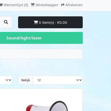
Wensenlijst (0)
Winkelwagen
Afrekenen
0 item(s) - €0.00
Sound/light/laser
Bekijk