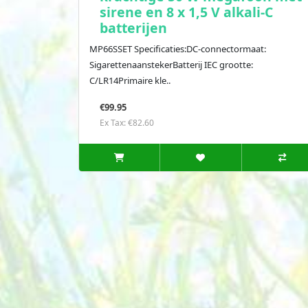
sirene en 8 x 1,5 V alkali-C
batterijen
MP66SSET Specificaties:DC-connectormaat:
SigarettenaanstekerBatterij IEC grootte:
C/LR14Primaire kle..
€99.95
Ex Tax: €82.60