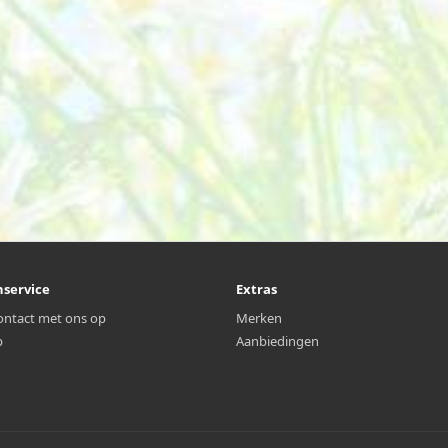
nservice
Extras
ntact met ons op
Merken
p
Aanbiedingen