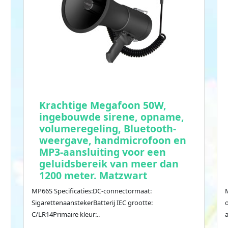
Krachtige Megafoon 50W,
ingebouwde sirene, opname,
volumeregeling, Bluetooth-
weergave, handmicrofoon en
MP3-aansluiting voor een
geluidsbereik van meer dan
1200 meter. Matzwart
MP66S Specificaties:DC-connectormaat:
SigarettenaanstekerBatterij IEC grootte:
C/LR14Primaire kleur:..
a