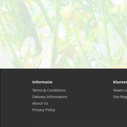
Informatie
Klante
Terms & Conditions
Neem co
Delivery Information
Site Ma
About Us
Privacy Policy