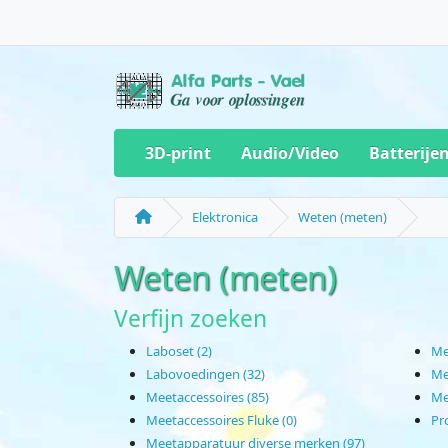
3D-print
Audio/Video
Batterije
Elektronica
Weten (meten)
Weten (meten)
Verfijn zoeken
Laboset (2)
Me
Labovoedingen (32)
Me
Meetaccessoires (85)
Me
Meetaccessoires Fluke (0)
Pr
Meetapparatuur diverse merken (97)