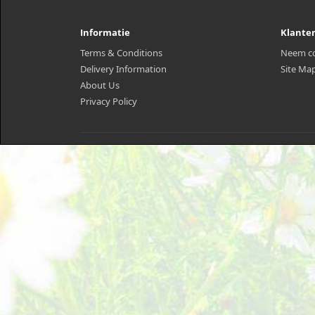
Informatie
Klante
Terms & Conditions
Neem co
Delivery Information
Site Ma
About Us
Privacy Policy