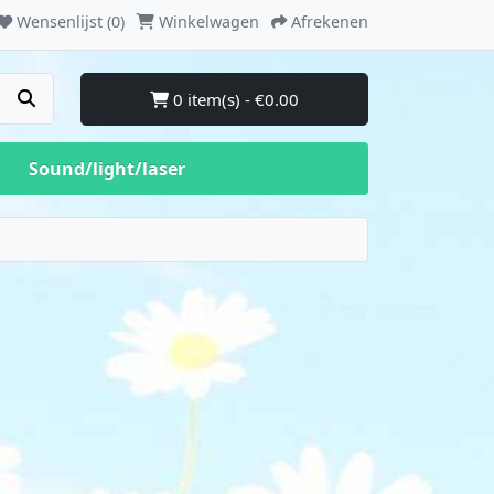
Wensenlijst (0)
Winkelwagen
Afrekenen
0 item(s) - €0.00
Sound/light/laser