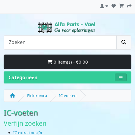
0 item(s) - €0.00
Categorieën
Elektronica
IC-voeten
IC-voeten
Verfijn zoeken
IC-extractors (0)