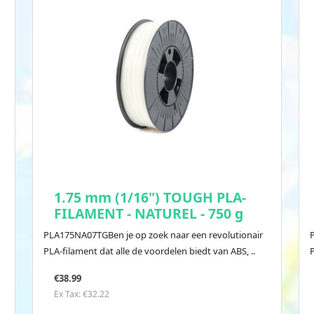
1.75 mm (1/16") TOUGH PLA-
FILAMENT - NATUREL - 750 g
PLA175NA07TGBen je op zoek naar een revolutionair
PLA-filament dat alle de voordelen biedt van ABS, ..
P
€38.99
Ex Tax: €32.22