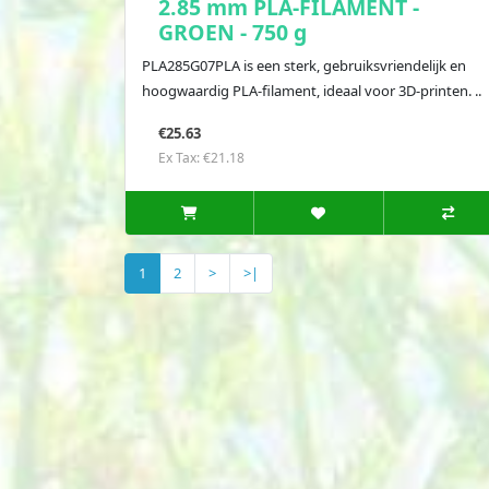
2.85 mm PLA-FILAMENT -
GROEN - 750 g
PLA285G07PLA is een sterk, gebruiksvriendelijk en
hoogwaardig PLA-filament, ideaal voor 3D-printen. ..
€25.63
Ex Tax: €21.18
1
2
>
>|