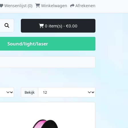
Wensenlijst (0)
Winkelwagen
Afrekenen
0 item(s) - €0.00
Sound/light/laser
Bekijk