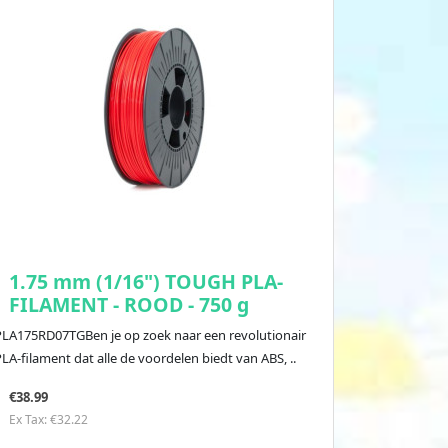
1.75 mm (1/16") TOUGH PLA-
FILAMENT - ROOD - 750 g
PLA175RD07TGBen je op zoek naar een revolutionair
LA-filament dat alle de voordelen biedt van ABS, ..
€38.99
Ex Tax: €32.22