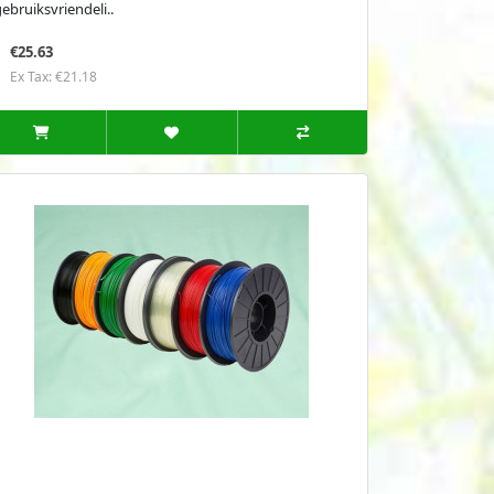
ebruiksvriendeli..
€25.63
Ex Tax: €21.18