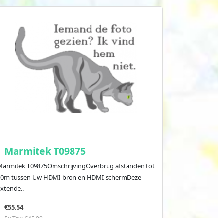
Marmitek T09875
Marmitek T09875OmschrijvingOverbrug afstanden tot
60m tussen Uw HDMI-bron en HDMI-schermDeze
extende..
€55.54