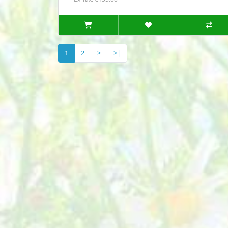
1
2
>
>|