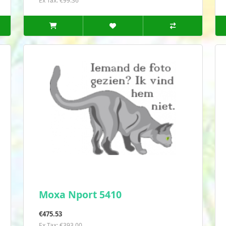
Ex Tax: €99.36
Moxa Nport 5410
€475.53
Ex Tax: €393.00