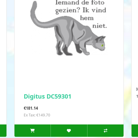
Digitus DC59301
1
€181.14
Ex Tax: €149.70