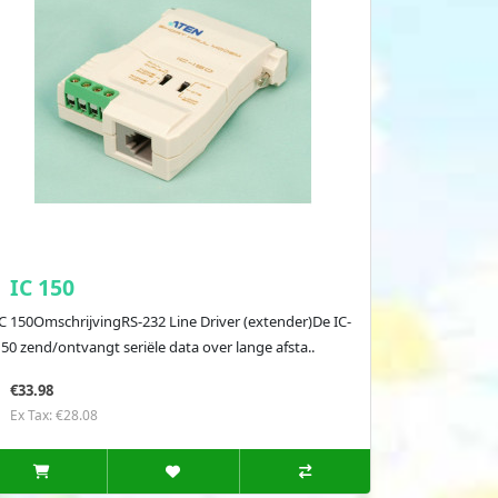
IC 150
IC 150OmschrijvingRS-232 Line Driver (extender)De IC-
50 zend/ontvangt seriële data over lange afsta..
€33.98
Ex Tax: €28.08