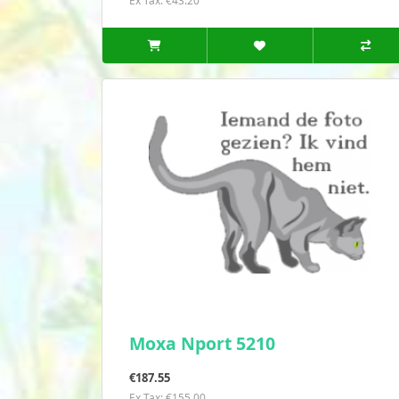
Ex Tax: €43.20
Moxa Nport 5210
€187.55
Ex Tax: €155.00