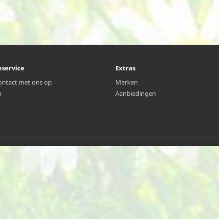
nservice
Extras
ntact met ons op
Merken
p
Aanbiedingen