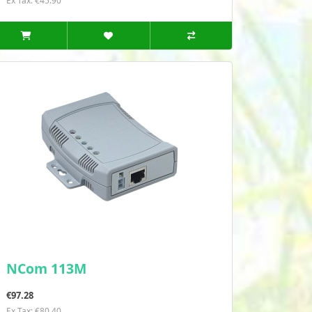
Ex Tax: €45.90
NCom 113M
€97.28
Ex Tax: €80.40