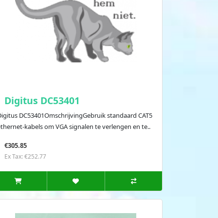
Digitus DC53401
Digitus DC53401OmschrijvingGebruik standaard CAT5
ethernet-kabels om VGA signalen te verlengen en te..
€305.85
Ex Tax: €252.77