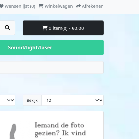
Wensenlijst (0)
Winkelwagen
Afrekenen
0 item(s) - €0.00
Sound/light/laser
Bekijk