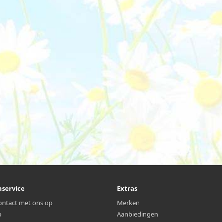
nservice
Extras
ntact met ons op
Merken
p
Aanbiedingen