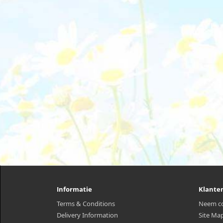
Informatie
Klante
Terms & Conditions
Neem co
Delivery Information
Site Ma