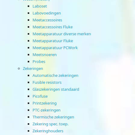
Laboset
Labovoedingen
Meetaccessoires
Meetaccessoires Fluke
Meetapparatuur diverse merken
Meetapparatuur Fluke
Meetapparatuur PCWork
Meetsnoeren
Probes
Zekeringen
Automatische zekeringen
Fusible resistors
Glaszekeringen standaard
Picofuse
Printzekering
PTC-zekeringen
Thermische zekeringen
Zekering spec. toep.
Zekeringhouders