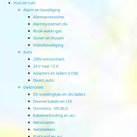
Huis en tuin
Alarm en beveiliging
Alarmaccessoires
Alarmsystemen div
Rook-water-gas
Sloten en kluizen
Videobeveiliging
Auto
230V-omvormers
24 V naar 12 V
Adapters en laders (USB)
Divers auto
Elektriciteit
DC-voedingkjes en div laders
Diverse kabels en CEE
Domotica - VELBUS
Kabelverbinding en acc
Netsnoeren
Netstekkers
Plakband en acc