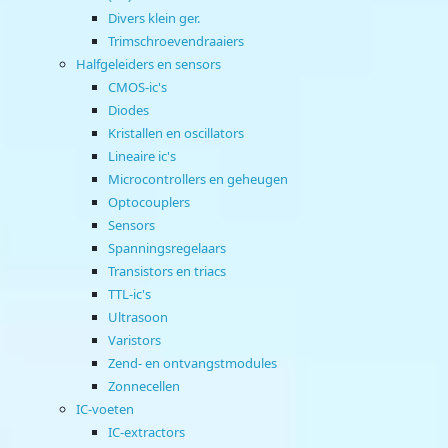
Divers klein ger.
Trimschroevendraaiers
Halfgeleiders en sensors
CMOS-ic's
Diodes
Kristallen en oscillators
Lineaire ic's
Microcontrollers en geheugen
Optocouplers
Sensors
Spanningsregelaars
Transistors en triacs
TTL-ic's
Ultrasoon
Varistors
Zend- en ontvangstmodules
Zonnecellen
IC-voeten
IC-extractors