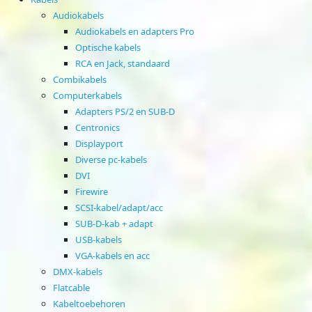
Audiokabels
Audiokabels en adapters Pro
Optische kabels
RCA en Jack, standaard
Combikabels
Computerkabels
Adapters PS/2 en SUB-D
Centronics
Displayport
Diverse pc-kabels
DVI
Firewire
SCSI-kabel/adapt/acc
SUB-D-kab + adapt
USB-kabels
VGA-kabels en acc
DMX-kabels
Flatcable
Kabeltoebehoren