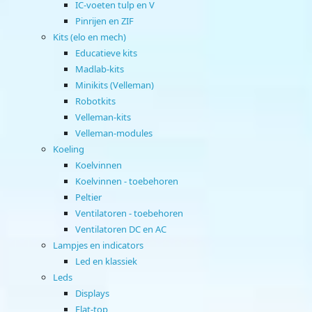
IC-voeten tulp en V
Pinrijen en ZIF
Kits (elo en mech)
Educatieve kits
Madlab-kits
Minikits (Velleman)
Robotkits
Velleman-kits
Velleman-modules
Koeling
Koelvinnen
Koelvinnen - toebehoren
Peltier
Ventilatoren - toebehoren
Ventilatoren DC en AC
Lampjes en indicators
Led en klassiek
Leds
Displays
Flat-top