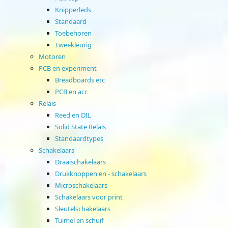
Knipperleds
Standaard
Toebehoren
Tweekleurig
Motoren
PCB en experiment
Breadboards etc
PCB en acc
Relais
Reed en DIL
Solid State Relais
Standaardtypes
Schakelaars
Draaischakelaars
Drukknoppen en - schakelaars
Microschakelaars
Schakelaars voor print
Sleutelschakelaars
Tuimel en schuif