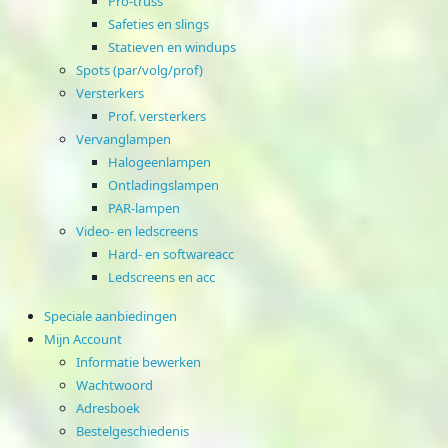
Pro-truss
Safeties en slings
Statieven en windups
Spots (par/volg/prof)
Versterkers
Prof. versterkers
Vervanglampen
Halogeenlampen
Ontladingslampen
PAR-lampen
Video- en ledscreens
Hard- en softwareacc
Ledscreens en acc
Speciale aanbiedingen
Mijn Account
Informatie bewerken
Wachtwoord
Adresboek
Bestelgeschiedenis