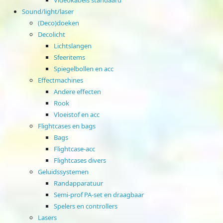
Sound/light/laser
(Deco)doeken
Decolicht
Lichtslangen
Sfeeritems
Spiegelbollen en acc
Effectmachines
Andere effecten
Rook
Vloeistof en acc
Flightcases en bags
Bags
Flightcase-acc
Flightcases divers
Geluidssystemen
Randapparatuur
Semi-prof PA-set en draagbaar
Spelers en controllers
Lasers