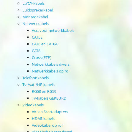
LIYCY-kabels
Luidsprekerkabel
Montagekabel
Netwerkkabels
Acc. voor netwerkkabels
CAT5E
CAT6 en CAT6A
CAT8
Cross (FTP)
Netwerkkabels divers
Netwerkkabels op rol
Telefoonkabels
Tv-/sat-/HF-kabels
RG58 en RG59
Tv-kabels GEKEURD
Videokabels
AV- en Scartadapters
HDMI-kabels
Videokabel op rol
Videokabels standaard