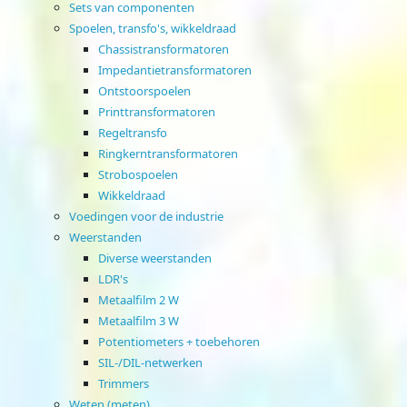
Sets van componenten
Spoelen, transfo's, wikkeldraad
Chassistransformatoren
Impedantietransformatoren
Ontstoorspoelen
Printtransformatoren
Regeltransfo
Ringkerntransformatoren
Strobospoelen
Wikkeldraad
Voedingen voor de industrie
Weerstanden
Diverse weerstanden
LDR's
Metaalfilm 2 W
Metaalfilm 3 W
Potentiometers + toebehoren
SIL-/DIL-netwerken
Trimmers
Weten (meten)