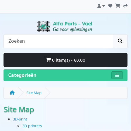
0 item(s) - €0.00
Categorieën
Site Map
Site Map
3D-print
3D-printers