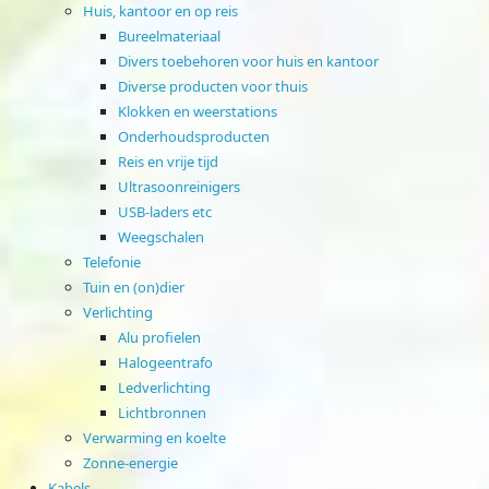
Huis, kantoor en op reis
Bureelmateriaal
Divers toebehoren voor huis en kantoor
Diverse producten voor thuis
Klokken en weerstations
Onderhoudsproducten
Reis en vrije tijd
Ultrasoonreinigers
USB-laders etc
Weegschalen
Telefonie
Tuin en (on)dier
Verlichting
Alu profielen
Halogeentrafo
Ledverlichting
Lichtbronnen
Verwarming en koelte
Zonne-energie
Kabels