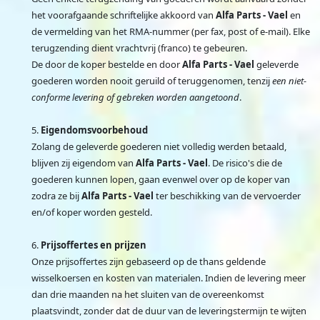
het voorafgaande schriftelijke akkoord van
Alfa Parts - Vael
en
de vermelding van het RMA-nummer (per fax, post of e-mail). Elke
terugzending dient vrachtvrij (franco) te gebeuren.
De door de koper bestelde en door
Alfa Parts - Vael
geleverde
goederen worden nooit geruild of teruggenomen, tenzij
een niet-
conforme levering of gebreken worden aangetoond
.
Eigendomsvoorbehoud
Zolang de geleverde goederen niet volledig werden betaald,
blijven zij eigendom van
Alfa Parts - Vael
. De risico's die de
goederen kunnen lopen, gaan evenwel over op de koper van
zodra ze bij
Alfa Parts - Vael
ter beschikking van de vervoerder
en/of koper worden gesteld.
Prijsoffertes en prijzen
Onze prijsoffertes zijn gebaseerd op de thans geldende
wisselkoersen en kosten van materialen. Indien de levering meer
dan drie maanden na het sluiten van de overeenkomst
plaatsvindt, zonder dat de duur van de leveringstermijn te wijten