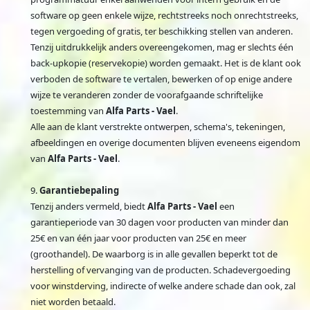
software op geen enkele wijze, rechtstreeks noch onrechtstreeks,
tegen vergoeding of gratis, ter beschikking stellen van anderen.
Tenzij uitdrukkelijk anders overeengekomen, mag er slechts één
back-upkopie (reservekopie) worden gemaakt. Het is de klant ook
verboden de software te vertalen, bewerken of op enige andere
wijze te veranderen zonder de voorafgaande schriftelijke
toestemming van
Alfa Parts - Vael
.
Alle aan de klant verstrekte ontwerpen, schema's, tekeningen,
afbeeldingen en overige documenten blijven eveneens eigendom
van
Alfa Parts - Vael
.
Garantiebepaling
Tenzij anders vermeld, biedt
Alfa Parts - Vael
een
garantieperiode van 30 dagen voor producten van minder dan
25€ en van één jaar voor producten van 25€ en meer
(groothandel). De waarborg is in alle gevallen beperkt tot de
herstelling of vervanging van de producten. Schadevergoeding
voor winstderving, indirecte of welke andere schade dan ook, zal
niet worden betaald.