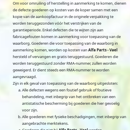
Om voor omruiling of herstelling in aanmerking te komen, dienen
de defecte goederen op kosten van de koper samen met een
kopie van de aankoopfactuur in de originele verpakking te
worden teruggezonden vóór het verstrijken van de
garantieperiode. Enkel defecten die te wijten zijn aan
fabricagefouten komen in aanmerking voor toepassing van de
waarborg. Goederen die voor toepassing van de waarborg in
aanmerking komen, worden op kosten van
Alfa Parts - Vael
hersteld of vervangen en gratis teruggestuurd. Goederen die
worden teruggestuurd zonder RMA-nummer, zullen worden
geweigerd. Er dient steeds een RMA-nummer te worden
aangevraagd.
Zijn in elk geval van toepassing van de waarborg uitgesloten:
Alle defecten wegens een foutief gebruik of foutieve
behandeling, met inbegrip van het ontbreken van een
antistatische bescherming bij goederen die hier gevoelig
voor zijn.
Alle goederen met fysieke beschadigingen, met inbegrip van
aangebrachte merktekens.
Goederen die niet bij
Alfa Parts - Vael
werden