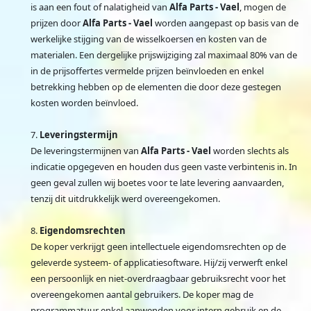
is aan een fout of nalatigheid van
Alfa Parts - Vael
, mogen de
prijzen door
Alfa Parts - Vael
worden aangepast op basis van de
werkelijke stijging van de wisselkoersen en kosten van de
materialen. Een dergelijke prijswijziging zal maximaal 80% van de
in de prijsoffertes vermelde prijzen beïnvloeden en enkel
betrekking hebben op de elementen die door deze gestegen
kosten worden beïnvloed.
Leveringstermijn
De leveringstermijnen van
Alfa Parts - Vael
worden slechts als
indicatie opgegeven en houden dus geen vaste verbintenis in. In
geen geval zullen wij boetes voor te late levering aanvaarden,
tenzij dit uitdrukkelijk werd overeengekomen.
Eigendomsrechten
De koper verkrijgt geen intellectuele eigendomsrechten op de
geleverde systeem- of applicatiesoftware. Hij/zij verwerft enkel
een persoonlijk en niet-overdraagbaar gebruiksrecht voor het
overeengekomen aantal gebruikers. De koper mag de
programmatuur enkel aanwenden voor intern gebruik en de