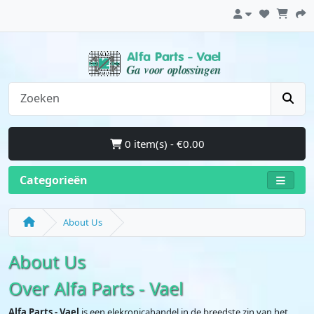
0 item(s) - €0.00
Categorieën
About Us
About Us
Over Alfa Parts - Vael
Alfa Parts - Vael
is een elekronicahandel in de breedste zin van het