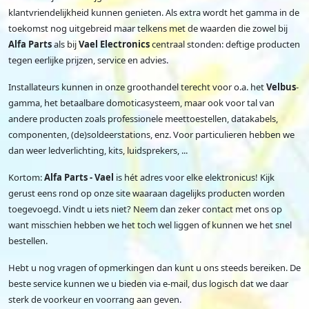
klantvriendelijkheid kunnen genieten. Als extra wordt het gamma in de
toekomst nog uitgebreid maar telkens met de waarden die zowel bij
Alfa Parts
als bij
Vael Electronics
centraal stonden: deftige producten
tegen eerlijke prijzen, service en advies.
Installateurs kunnen in onze groothandel terecht voor o.a. het
Velbus
-
gamma, het betaalbare domoticasysteem, maar ook voor tal van
andere producten zoals professionele meettoestellen, datakabels,
componenten, (de)soldeerstations, enz. Voor particulieren hebben we
dan weer ledverlichting, kits, luidsprekers, ...
Kortom:
Alfa Parts - Vael
is hét adres voor elke elektronicus! Kijk
gerust eens rond op onze site waaraan dagelijks producten worden
toegevoegd. Vindt u iets niet? Neem dan zeker contact met ons op
want misschien hebben we het toch wel liggen of kunnen we het snel
bestellen.
Hebt u nog vragen of opmerkingen dan kunt u ons steeds bereiken. De
beste service kunnen we u bieden via e-mail, dus logisch dat we daar
sterk de voorkeur en voorrang aan geven.