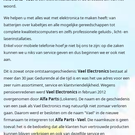
woord.
We helpen u met alles wat met elektronica te maken heeft: van
batterijen over kabeltjes en alle mogelijke gereedschappen tot
complete kwaliteitscomputers en zelfs professionele geluids-, licht- en
laserinstallaties.
Enkel voor mobiele telefonie hoef je niet bij ons te zijn: op die zaken
kunnen we u niks van service geven en dus beginnen we er ook niet
aan.
Dit is zowat onze ontstaansgeschiedenis:
Vael Electronics
bestaat al
meer dan 30 jaar. Gedurende al die tijd is en was het uw adres voor een
zeer ruim assortiment, service en klantvriendelijkheid. Wegens
pensioenredenen werd
Vael Electronics
in februari 2012
overgenomen door
Alfa Parts
(Lokeren). De naam en de geschiedenis
van een zaak als Vael Electronics mag natuurlijk niet zomaar verloren
gaan. Daarom werd er besloten om de naam "Vael" in de nieuwe
firmanaam te integreren tot
Alfa Parts - Vael
. Die naamkeuze is geen
toeval: het is de bedoeling dat alle klanten hun vertrouwde producten
kunnen blijven verkrijgen en ook van dezelfde service en